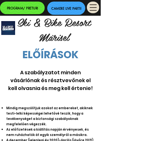
PROGRAM/ PRETURI
CAMERE LIVE PARTII
Ski & Bike Resort
Mărisel
ELŐÍRÁSOK
A szabályzatot minden
vásárlónak és résztvevőnek el
kell olvasnia és meg kell értenie!
Mindig megszólítjuk azokat az embereket, akiknek
testi-lelki képességei lehetővé teszik, hogy a
tevékenységet a biztonsági szabályoknak
megfelelően végezzék.
Az előfizetések a kiállítás napján érvényesek, és
nem ruházhatók át egyik személyről a másikra.
A december (jelenlegi év 2020)-április (jövőre 2021)