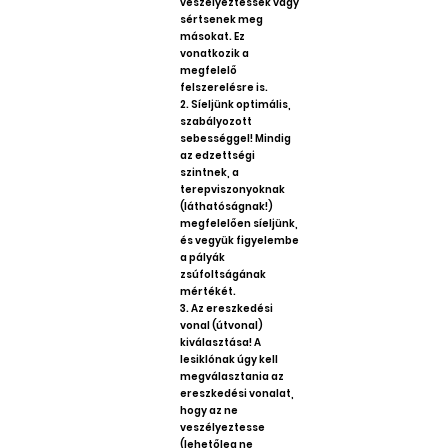
veszélyeztessék vagy
sértsenek meg
másokat. Ez
vonatkozik a
megfelelő
felszerelésre is.
2. Síeljünk optimális,
szabályozott
sebességgel! Mindig
az edzettségi
szintnek, a
terepviszonyoknak
(láthatóságnak!)
megfelelően síeljünk,
és vegyük figyelembe
a pályák
zsúfoltságának
mértékét.
3. Az ereszkedési
vonal (útvonal)
kiválasztása! A
lesiklónak úgy kell
megválasztania az
ereszkedési vonalat,
hogy az ne
veszélyeztesse
(lehetőleg ne