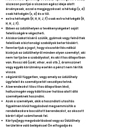
síszezon pontjai a síszezon egész ideje alatt
érvényesek, azzal a megjegyzéssel: a hétvégi (s, d)
csak hétvégén (s, d) és a től.
extra hétvégék (H, H, H, J, F) csak extra hétvégék (H,
H, H, J, F).
Ebben az üdülőhelyen a tevékenységeket saját
felelősségére végezheti.
A kiskorúakat kísérő szülők, gyámok vagy felnőttek
felelősek a biztonsági szabályok betartásáért.
Fenntartjuk a jogot, hogy visszatérítés nélkül
kizárjuk az üdülőhelyről minden olyan személyt, aki
nem tartja be a szabályokat, és aki ittas állapotban
van. Rossz idő (szél, vihar, eső stb.), áramszünet
vagy egyéb körülmény esetén a pénzt nem térítik
vissza.
cégünktől független, vagy amely az üdülőhely
ügyfeleit és személyzetét veszélyeztetné.
A berendezést tilos ittas állapotban lévő,
hallucinogén vagy kábítószer hatása alatt álló
személyeknek használni.
Azok a személyek, akik a használati utasítás
figyelmen kívül hagyásával megsemmisítik a
rendelkezésre bocsátott berendezést, az okozott
kárért díjat számítanak fel.
Kártya/jegy megvásárlásával vagy az Üdülőhely
területére való belépéssel Ön elfogadja és