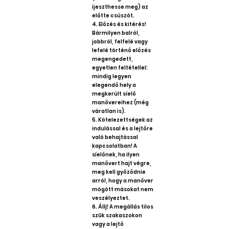
ijeszthesse meg) az
előtte csúszót.
4. Előzés és kitérés!
Bármilyen balról,
jobbról, felfelé vagy
lefelé történő előzés
megengedett,
egyetlen feltétellel:
mindig legyen
elegendő hely a
megkerült síelő
manővereihez (még
váratlan is).
5. Kötelezettségek az
indulással és a lejtőre
való behajtással
kapcsolatban! A
síelőnek, ha ilyen
manővert hajt végre,
meg kell győződnie
arról, hogy a manőver
mögött másokat nem
veszélyeztet.
6. Állj! A megállás tilos
szűk szakaszokon
vagy a lejtő