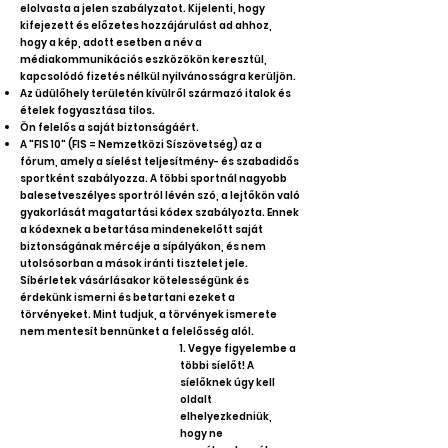
elolvasta a jelen szabályzatot. Kijelenti, hogy
kifejezett és előzetes hozzájárulást ad ahhoz,
hogy a kép, adott esetben a név a
médiakommunikációs eszközökön keresztül,
kapcsolódó fizetés nélkül nyilvánosságra kerüljön.
Az üdülőhely területén kívülről származó italok és
ételek fogyasztása tilos.
Ön felelős a saját biztonságáért.
A "FIS 10" (FIS = Nemzetközi Síszövetség) az a
fórum, amely a síelést teljesítmény- és szabadidős
sportként szabályozza. A többi sportnál nagyobb
balesetveszélyes sportról lévén szó, a lejtőkön való
gyakorlását magatartási kódex szabályozta. Ennek
a kódexnek a betartása mindenekelőtt saját
biztonságának mércéje a sípályákon, és nem
utolsósorban a mások iránti tisztelet jele.
Síbérletek vásárlásakor kötelességünk és
érdekünk ismerni és betartani ezeket a
törvényeket. Mint tudjuk, a törvények ismerete
nem mentesít bennünket a felelősség alól.
1. Vegye figyelembe a
többi síelőt! A
síelőknek úgy kell
oldalt
elhelyezkedniük,
hogy ne