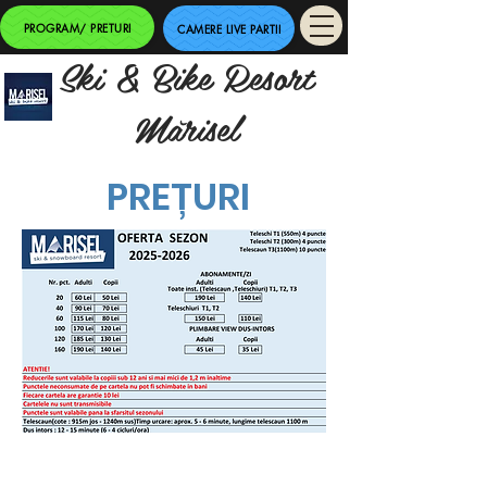
PROGRAM/ PRETURI
CAMERE LIVE PARTII
Ski & Bike Resort
Mărisel
PREȚURI