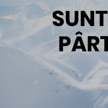
SUNT
PÂRT