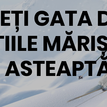
EȚI GATA D
IILE MĂRI
ASTEAPT