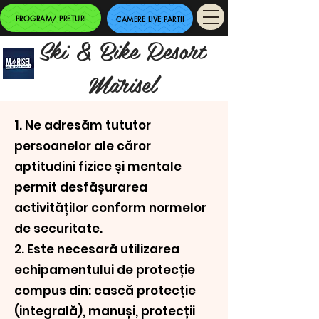
PROGRAM/ PRETURI
CAMERE LIVE PARTII
Ski & Bike Resort
Mărisel
1. Ne adresăm tututor
persoanelor ale căror
aptitudini fizice și mentale
permit desfășurarea
activităților conform normelor
de securitate.
2. Este necesară utilizarea
echipamentului de protecție
compus din: cască protecție
(integrală), manuși, protecții