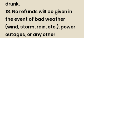
drunk.
18. No refunds will be given in
the event of bad weather
(wind, storm, rain, etc.), power
outages, or any other
conditions that are
independent of our company
or that could endanger the
resort's customers and staff.
19. Persons who cause damage
to the equipment made
available by failure to comply
with the instructions for use
shall be held liable for the
damage caused.