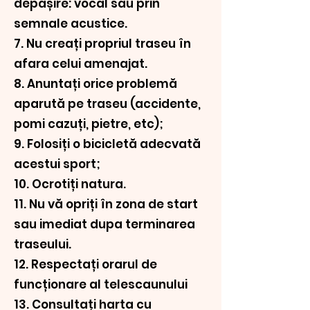
depășire: vocal sau prin
semnale acustice.
7. Nu creați propriul traseu în
afara celui amenajat.
8. Anuntați orice problemă
aparută pe traseu (accidente,
pomi cazuți, pietre, etc);
9. Folosiți o bicicletă adecvată
acestui sport;
10. Ocrotiți natura.
11. Nu vă opriți în zona de start
sau imediat dupa terminarea
traseului.
12. Respectați orarul de
funcționare al telescaunului
13. Consultați harta cu