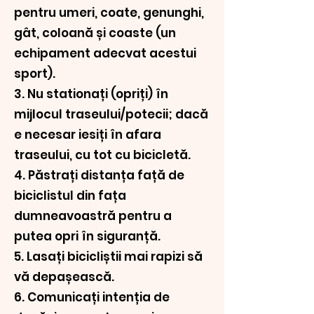
pentru umeri, coate, genunghi,
gât, coloană și coaste (un
echipament adecvat acestui
sport).
3. Nu stationați (opriți) în
mijlocul traseului/potecii; dacă
e necesar iesiți în afara
traseului, cu tot cu bicicletă.
4. Păstrați distanța față de
biciclistul din fața
dumneavoastră pentru a
putea opri în siguranță.
5. Lasați bicicliștii mai rapizi să
vă depașească.
6. Comunicați intenția de