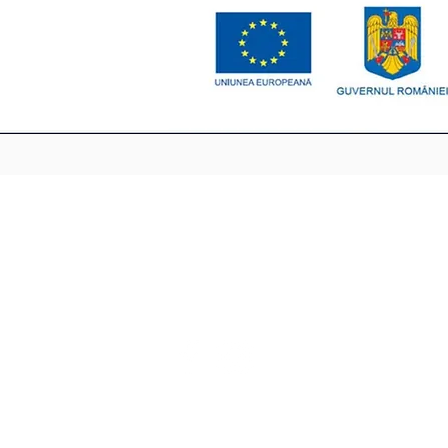
Tel : 0770-175-478
Comuna Mărișel, județul Cluj