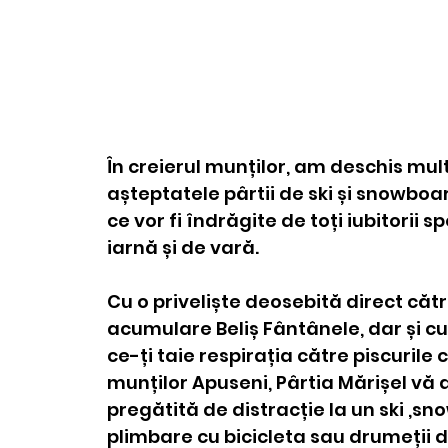
mașini 
În creierul munților, am deschis mul
așteptatele pârtii de ski și snowboa
ce vor fi îndrăgite de toți iubitorii s
iarnă și de vară.
Cu o priveliște deosebită direct cătr
acumulare Beliș Fântânele, dar și cu
ce-ți taie respirația către piscurile 
munților Apuseni, Pârtia Mărișel vă
pregătită de distracție la un ski ,sn
plimbare cu bicicleta sau drumeții d