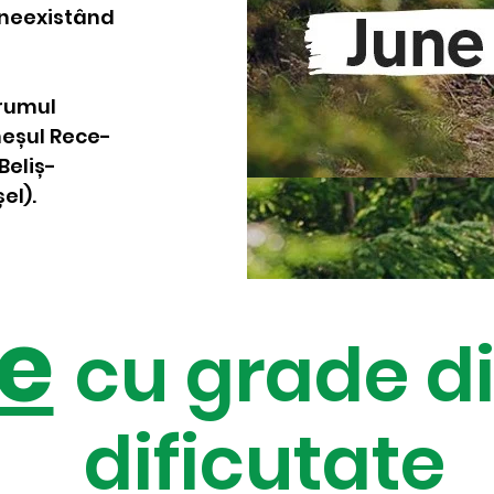
, neexistând
drumul
meșul Rece-
Beliș-
el).
te
cu grade di
dificutate