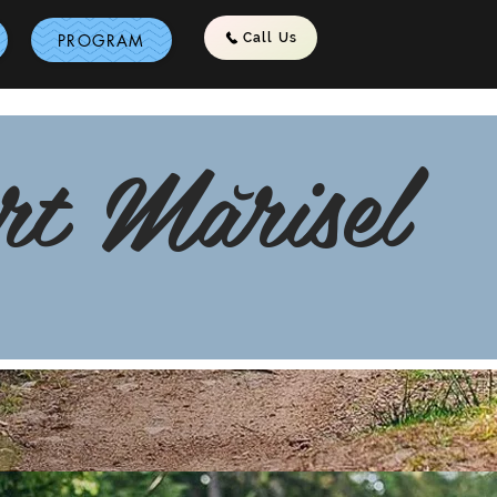
PROGRAM
Call Us
rt Mărisel