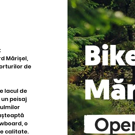
electrice
t
rd Mărișel,
porturilor de
e lacul de
 un peisaj
culmilor
 așteaptă
owboard, o
e calitate.