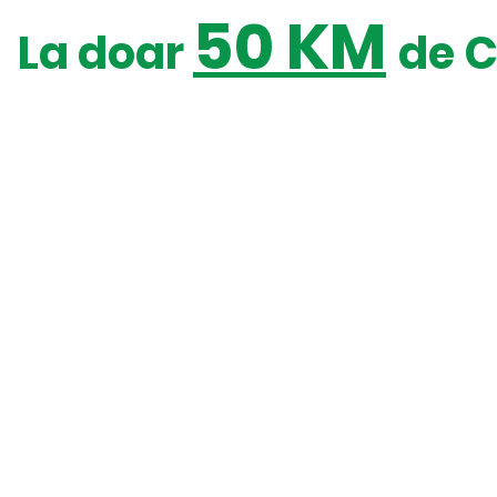
50 KM
La doar
de 
cinci piste cu grade
instalație telescaun
diferite de dificultate
de 4 persoane
parc
instalație nocturnă
și il
locuri
loc pentru curatat
stație 
(spalat) biciclete