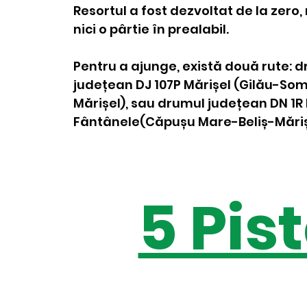
Resortul a fost dezvoltat de la zero
nici o pârtie în prealabil.
Pentru a ajunge, există două rute: 
județean DJ 107P Mărișel (Gilău-So
Mărișel), sau drumul județean DN 1R 
Fântânele(Căpușu Mare-Beliș-Măriș
5 Pis