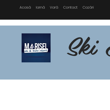
Acasă
Iarnă
Vară
Contact
Cazări
Ski 